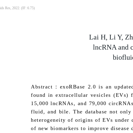
ids Res, 2022. (IF: 6.75)
Lai H, Li Y, Z
lncRNA and c
bioflui
Abstract
：
exoRBase 2.0 is an update
found in extracellular vesicles (EVs)
15,000 lncRNAs, and 79,000 circRNAs 
fluid, and bile. The database not onl
heterogeneity of origins of EVs under d
of new biomarkers to improve disease d