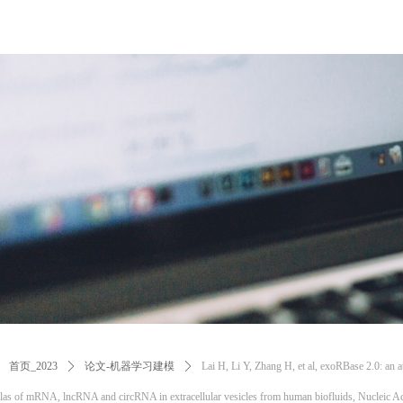
首页_2023
ꄲ
论文-机器学习建模
ꄲ
Lai H, Li Y, Zhang H, et al, exoRBase 2.0: an a
las of mRNA, lncRNA and circRNA in extracellular vesicles from human biofluids, Nucleic A