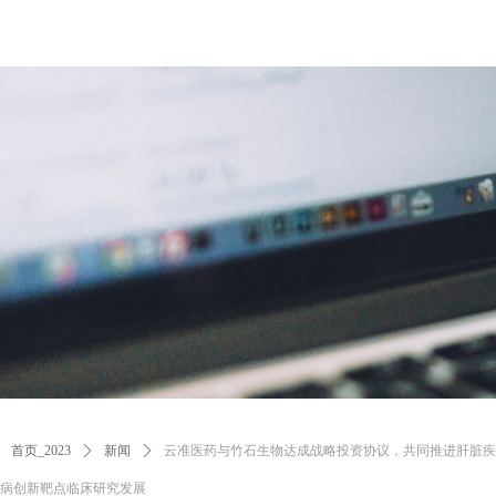
首页_2023
ꄲ
新闻
ꄲ
云准医药与竹石生物达成战略投资协议，共同推进肝脏疾
病创新靶点临床研究发展