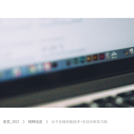
首页_2023
ꄲ
招聘信息
ꄲ
分子生物实验技术+生信分析实习岗